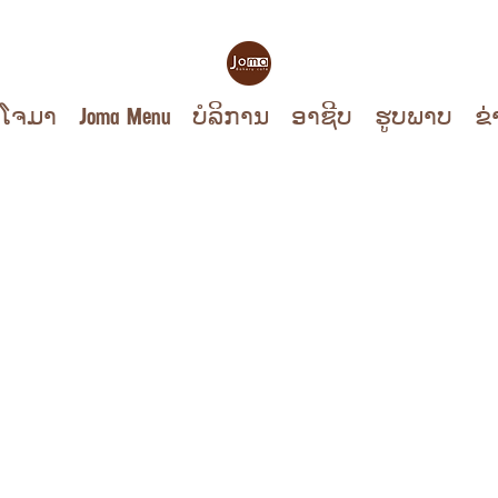
ບໂຈມາ
Joma Menu
ບໍລິການ
ອາຊີບ
ຮູບ​ພາບ
ຂ່