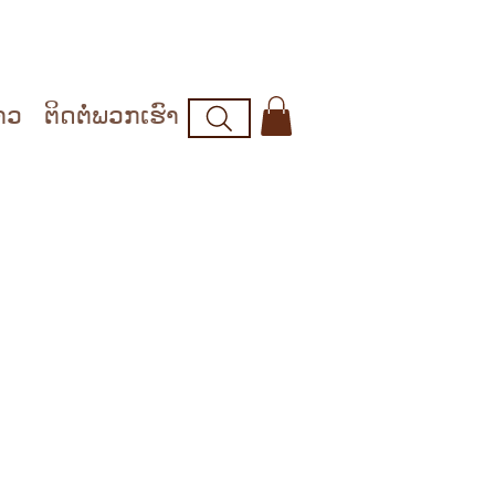
າວ
ຕິດຕໍ່ພວກເຮົາ