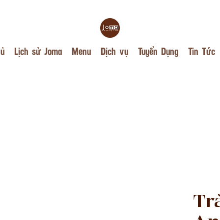
hủ
Lịch sử Joma
Menu
Dịch vụ
Tuyển Dụng
Tin Tức
Tr