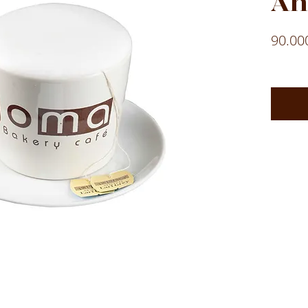
An
90.00